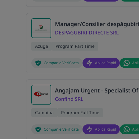
Manager/Consilier despăgubiri
DESPAGUBIRI DIRECTE SRL
Azuga
Program Part Time
Companie Verificata
Aplica Rapid
Apl
Angajam Urgent - Specialist Of
Confind SRL
Campina
Program Full Time
Companie Verificata
Aplica Rapid
Apl