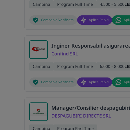
Campina
Program Full Time
4.500 - 5.500
LE
Companie Verificata
Aplica Rapid
Apl
Inginer Responsabil asigurarea 
Confind SRL
Campina
Program Full Time
6.000 - 8.000
LE
Companie Verificata
Aplica Rapid
Apl
Manager/Consilier despagubiri
DESPAGUBIRI DIRECTE SRL
Campina
Program Part Time