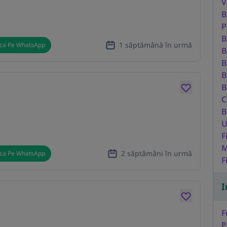
V
B
P
B
1 săptămână în urmă
ica Pe WhatsApp
B
B
B
B
C
B
U
F
M
2 săptămâni în urmă
ica Pe WhatsApp
F
I
F
P