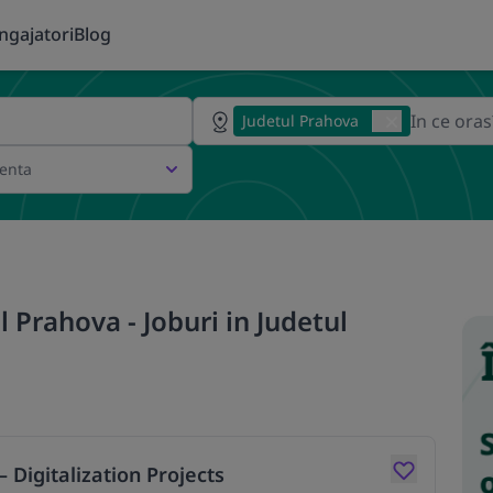
ngajatori
Blog
Judetul Prahova
ienta
 Prahova - Joburi in Judetul
– Digitalization Projects