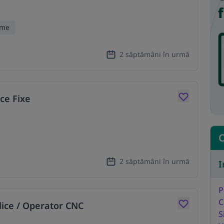
ime
2 săptămâni în urmă
ace Fixe
C
2 săptămâni în urmă
I
P
C
lice / Operator CNC
S