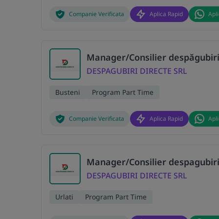
Companie Verificata
Aplica Rapid
Apl
Manager/Consilier despăgubiri
DESPAGUBIRI DIRECTE SRL
Busteni
Program Part Time
Companie Verificata
Aplica Rapid
Apl
Manager/Consilier despagubiri
DESPAGUBIRI DIRECTE SRL
Urlati
Program Part Time