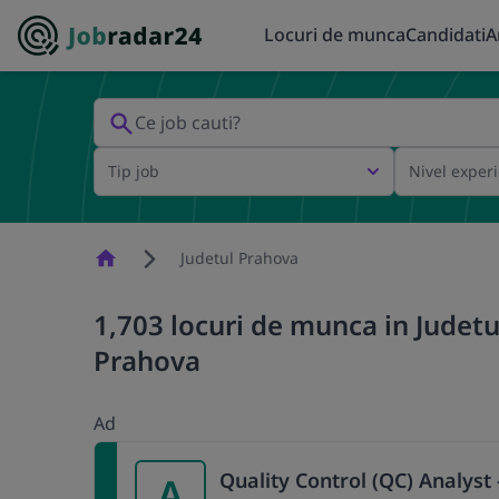
Locuri de munca
Candidati
A
Tip job
Nivel exper
Homepage
Judetul Prahova
1,703 locuri de munca in Judetul
Prahova
Ad
Quality Control (QC) Analyst 
A