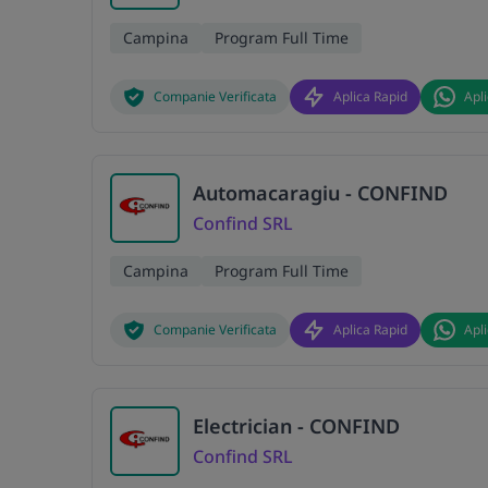
Campina
Program Full Time
Companie Verificata
Aplica Rapid
Apl
Automacaragiu - CONFIND
Confind SRL
Campina
Program Full Time
Companie Verificata
Aplica Rapid
Apl
Electrician - CONFIND
Confind SRL