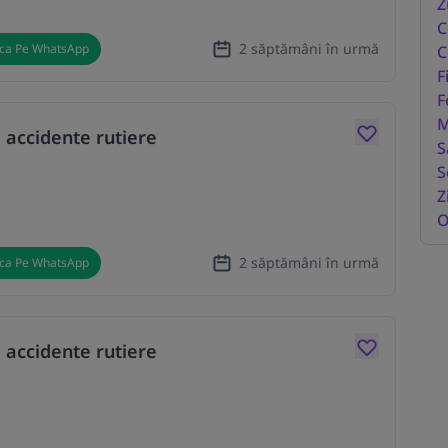
Z
C
2 săptămâni în urmă
ica Pe WhatsApp
C
F
F
M
 accidente rutiere
S
S
Z
O
2 săptămâni în urmă
ica Pe WhatsApp
 accidente rutiere