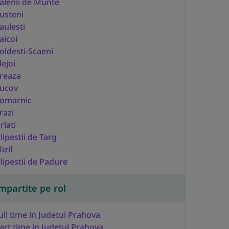
alenii de Munte
usteni
aulesti
aicoi
oldesti-Scaeni
lejoi
reaza
ucov
omarnic
razi
rlati
ilipestii de Targ
izil
ilipestii de Padure
mpartite pe rol
ull time in Judetul Prahova
art time in Judetul Prahova