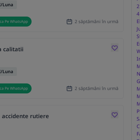
I/Luna
2
4
E
2 săptămâni în urmă
ica Pe WhatsApp
J
S
E
calitatii
W
I
M
I/Luna
N
G
2 săptămâni în urmă
M
ica Pe WhatsApp
M
M
P
 accidente rutiere
S
C
F