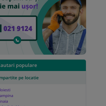
autari populare
mpartite pe locatie
loiesti
ampina
inaia