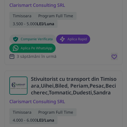
Clarismart Consulting SRL
Timisoara
Program Full Time
3.500 - 5.000
LEI/Luna
Companie Verificata
Aplica Rapid
Aplica Pe WhatsApp
3 săptămâni în urmă
Stivuitorist cu transport din Timiso
ara,Uihei,Biled, Periam,Pesac,Beci
cherec,Tomnatic,Dudesti,Sandra
Clarismart Consulting SRL
Timisoara
Program Full Time
4.000 - 6.000
LEI/Luna