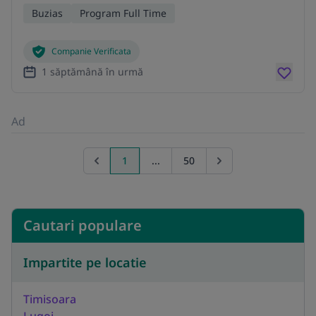
Buzias
Program Full Time
Companie Verificata
1 săptămână în urmă
Ad
1
...
50
Previous page
Go to next page
Cautari populare
Impartite pe locatie
Timisoara
Lugoj