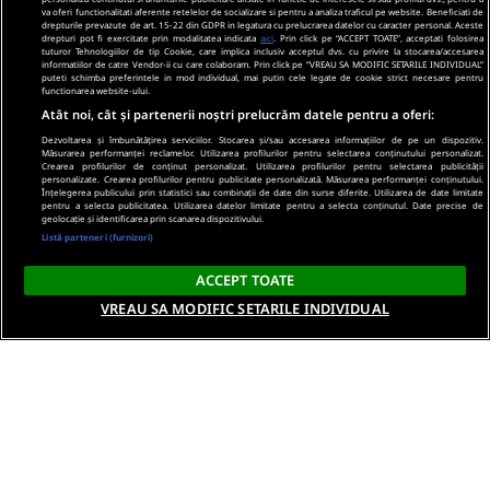
va oferi functionalitati aferente retelelor de socializare si pentru a analiza traficul pe website. Beneficiati de
drepturile prevazute de art. 15-22 din GDPR in legatura cu prelucrarea datelor cu caracter personal. Aceste
drepturi pot fi exercitate prin modalitatea indicata
aici
. Prin click pe “ACCEPT TOATE”, acceptati folosirea
tuturor Tehnologiilor de tip Cookie, care implica inclusiv acceptul dvs. cu privire la stocarea/accesarea
informatiilor de catre Vendor-ii cu care colaboram. Prin click pe “VREAU SA MODIFIC SETARILE INDIVIDUAL”
puteti schimba preferintele in mod individual, mai putin cele legate de cookie strict necesare pentru
functionarea website-ului.
Atât noi, cât și partenerii noștri prelucrăm datele pentru a oferi:
Dezvoltarea și îmbunătățirea serviciilor. Stocarea și/sau accesarea informațiilor de pe un dispozitiv.
Măsurarea performanței reclamelor. Utilizarea profilurilor pentru selectarea conținutului personalizat.
Crearea profilurilor de conținut personalizat. Utilizarea profilurilor pentru selectarea publicității
personalizate. Crearea profilurilor pentru publicitate personalizată. Măsurarea performanței conținutului.
Înțelegerea publicului prin statistici sau combinații de date din surse diferite. Utilizarea de date limitate
pentru a selecta publicitatea. Utilizarea datelor limitate pentru a selecta conținutul. Date precise de
geolocație și identificarea prin scanarea dispozitivului.
Listă parteneri (furnizori)
ACCEPT TOATE
VREAU SA MODIFIC SETARILE INDIVIDUAL