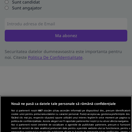
Sunt candidat
Sunt angajator
Ma abonez
Securitatea datelor dumneavoastra este importanta pentru
noi. Citeste
Politica De Confidentialitate
.
Nouă ne pasă ca datele tale personale să rămână confidențiale
Noi și partenerii noștri
667
stocăm și/sau accesăm informații pe dispozitivul dvs., precum identificatorii
cookie unici pentru prelucrarea datelor cu caracter personal. Puteți accepta sau gestiona preferințele dvs.
făcând clic mai jos, respectiv vă puteți opune utilizării unui interes legitim în orice moment pe pagina cu
politica de confidențialitate. Aceste alegeri vor fi raportate partenerilor noștri și nu vă vor afecta navigarea.
Noi si partenerii nostri (retelele de socializare si agentiile de publicitate partenere, precum si furnizorii
nostri de servicii de date analitice) prelucram date pentru a permite website-ului sa functioneze, pentru a
personaliza continutul si anunturile publicitare afisate in functie de interesele si/sau profilul dvs., pentru a