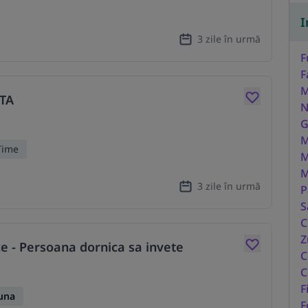
I
3 zile în urmă
F
F
M
TA
N
G
M
Time
M
M
3 zile în urmă
P
S
C
Z
ce - Persoana dornica sa invete
C
C
F
una
F