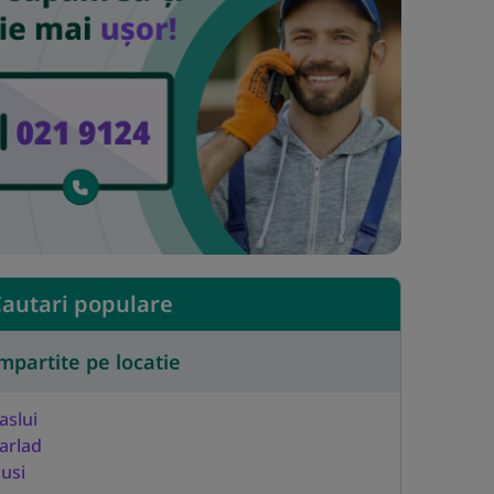
autari populare
mpartite pe locatie
aslui
arlad
usi