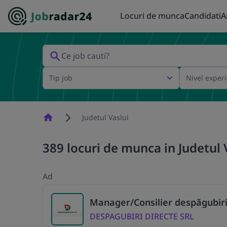
Locuri de munca
Candidati
A
Tip job
Nivel exper
Homepage
Judetul Vaslui
389 locuri de munca in Judetul V
Ad
Manager/Consilier despăgubiri
DESPAGUBIRI DIRECTE SRL