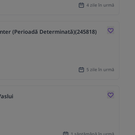
4 zile în urmă
nter (Perioadă Determinată)(245818)
5 zile în urmă
aslui
1 săptămână în urmă