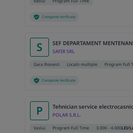
Vaslui
Program Full Time
Companie Verificata
SEF DEPARTAMENT MENTENAN
S
SAFIR SRL
Gara Rosiesti
Locatii multiple
Program Full 
Companie Verificata
Tehnician service electrocasni
P
POLAR S.R.L.
Vaslui
Program Full Time
3.000 - 4.000
LEI/L