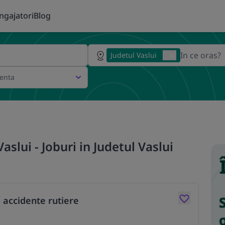
ngajatori
Blog
Judetul Vaslui
ienta
aslui - Joburi in Judetul Vaslui
 accidente rutiere