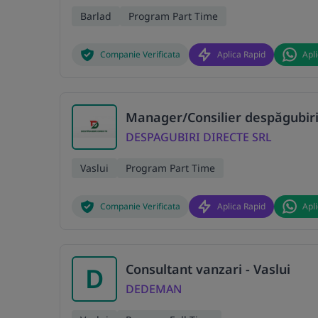
Barlad
Program Part Time
Companie Verificata
Aplica Rapid
Apl
Manager/Consilier despăgubiri
DESPAGUBIRI DIRECTE SRL
Vaslui
Program Part Time
Companie Verificata
Aplica Rapid
Apl
Consultant vanzari - Vaslui
D
DEDEMAN