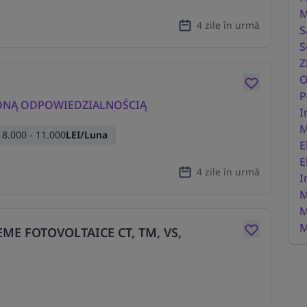
M
4 zile în urmă
S
S
Z
O
P
ZONĄ ODPOWIEDZIALNOŚCIĄ
I
M
8.000 - 11.000
LEI/Luna
E
E
4 zile în urmă
I
M
M
M
ME FOTOVOLTAICE CT, TM, VS,