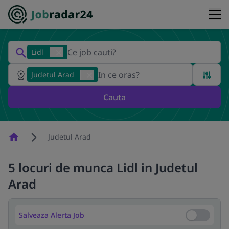
Lidl
Judetul Arad
Cauta
Homepage
Judetul Arad
5 locuri de munca Lidl in Judetul
Arad
Salveaza Alerta Job
Salveaza Al