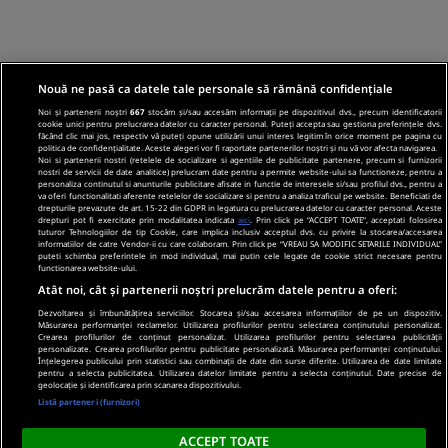
Nouă ne pasă ca datele tale personale să rămână confidențiale
Noi și partenerii noștri
667
stocăm și/sau accesăm informații pe dispozitivul dvs., precum identificatorii
cookie unici pentru prelucrarea datelor cu caracter personal. Puteți accepta sau gestiona preferințele dvs.
făcând clic mai jos, respectiv vă puteți opune utilizării unui interes legitim în orice moment pe pagina cu
politica de confidențialitate. Aceste alegeri vor fi raportate partenerilor noștri și nu vă vor afecta navigarea.
Noi si partenerii nostri (retelele de socializare si agentiile de publicitate partenere, precum si furnizorii
nostri de servicii de date analitice) prelucram date pentru a permite website-ului sa functioneze, pentru a
personaliza continutul si anunturile publicitare afisate in functie de interesele si/sau profilul dvs., pentru a
va oferi functionalitati aferente retelelor de socializare si pentru a analiza traficul pe website. Beneficiati de
drepturile prevazute de art. 15-22 din GDPR in legatura cu prelucrarea datelor cu caracter personal. Aceste
drepturi pot fi exercitate prin modalitatea indicata
aici
. Prin click pe “ACCEPT TOATE”, acceptati folosirea
tuturor Tehnologiilor de tip Cookie, care implica inclusiv acceptul dvs. cu privire la stocarea/accesarea
informatiilor de catre Vendor-ii cu care colaboram. Prin click pe “VREAU SA MODIFIC SETARILE INDIVIDUAL”
puteti schimba preferintele in mod individual, mai putin cele legate de cookie strict necesare pentru
functionarea website-ului.
Atât noi, cât și partenerii noștri prelucrăm datele pentru a oferi:
Dezvoltarea și îmbunătățirea serviciilor. Stocarea și/sau accesarea informațiilor de pe un dispozitiv.
Măsurarea performanței reclamelor. Utilizarea profilurilor pentru selectarea conținutului personalizat.
Crearea profilurilor de conținut personalizat. Utilizarea profilurilor pentru selectarea publicității
personalizate. Crearea profilurilor pentru publicitate personalizată. Măsurarea performanței conținutului.
Înțelegerea publicului prin statistici sau combinații de date din surse diferite. Utilizarea de date limitate
pentru a selecta publicitatea. Utilizarea datelor limitate pentru a selecta conținutul. Date precise de
geolocație și identificarea prin scanarea dispozitivului.
Listă parteneri (furnizori)
ACCEPT TOATE