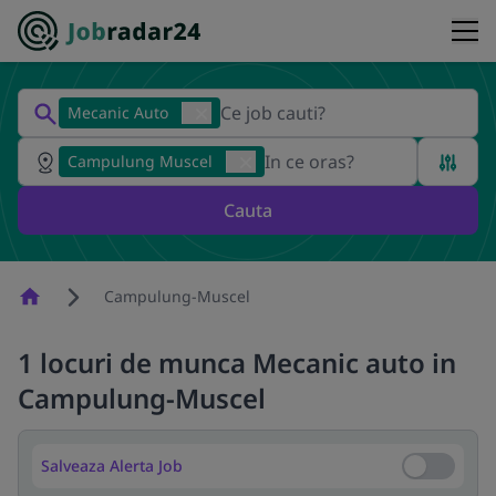
Mecanic Auto
Campulung Muscel
Cauta
Homepage
Campulung-Muscel
1 locuri de munca Mecanic auto in
Campulung-Muscel
Salveaza Alerta Job
Salveaza Al