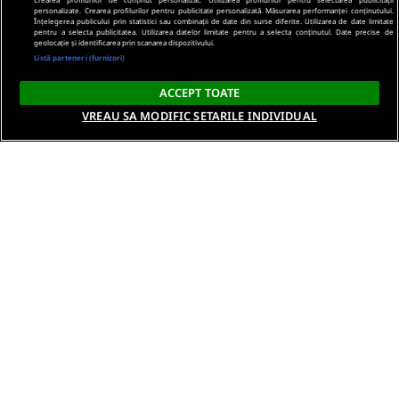
personalizate. Crearea profilurilor pentru publicitate personalizată. Măsurarea performanței conținutului.
Înțelegerea publicului prin statistici sau combinații de date din surse diferite. Utilizarea de date limitate
pentru a selecta publicitatea. Utilizarea datelor limitate pentru a selecta conținutul. Date precise de
geolocație și identificarea prin scanarea dispozitivului.
Listă parteneri (furnizori)
ACCEPT TOATE
VREAU SA MODIFIC SETARILE INDIVIDUAL
Despre noi
Termeni si conditii
Politica de confidentialitate
Gestionați preferințele
Contact DSA
Raporteaza continut ilegal