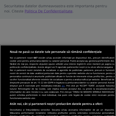
Securitatea datelor dumneavoastra este importanta pentru
noi. Citeste
Politica De Confidentialitate
.
Nouă ne pasă ca datele tale personale să rămână confidențiale
Noi și partenerii noștri
667
stocăm și/sau accesăm informații pe dispozitivul dvs., precum identificatorii
cookie unici pentru prelucrarea datelor cu caracter personal. Puteți accepta sau gestiona preferințele dvs.
făcând clic mai jos, respectiv vă puteți opune utilizării unui interes legitim în orice moment pe pagina cu
politica de confidențialitate. Aceste alegeri vor fi raportate partenerilor noștri și nu vă vor afecta navigarea.
Noi si partenerii nostri (retelele de socializare si agentiile de publicitate partenere, precum si furnizorii
nostri de servicii de date analitice) prelucram date pentru a permite website-ului sa functioneze, pentru a
personaliza continutul si anunturile publicitare afisate in functie de interesele si/sau profilul dvs., pentru a
va oferi functionalitati aferente retelelor de socializare si pentru a analiza traficul pe website. Beneficiati de
drepturile prevazute de art. 15-22 din GDPR in legatura cu prelucrarea datelor cu caracter personal. Aceste
drepturi pot fi exercitate prin modalitatea indicata
aici
. Prin click pe “ACCEPT TOATE”, acceptati folosirea
tuturor Tehnologiilor de tip Cookie, care implica inclusiv acceptul dvs. cu privire la stocarea/accesarea
informatiilor de catre Vendor-ii cu care colaboram. Prin click pe “VREAU SA MODIFIC SETARILE INDIVIDUAL”
puteti schimba preferintele in mod individual, mai putin cele legate de cookie strict necesare pentru
functionarea website-ului.
Atât noi, cât și partenerii noștri prelucrăm datele pentru a oferi:
Dezvoltarea și îmbunătățirea serviciilor. Stocarea și/sau accesarea informațiilor de pe un dispozitiv.
Măsurarea performanței reclamelor. Utilizarea profilurilor pentru selectarea conținutului personalizat.
Crearea profilurilor de conținut personalizat. Utilizarea profilurilor pentru selectarea publicității