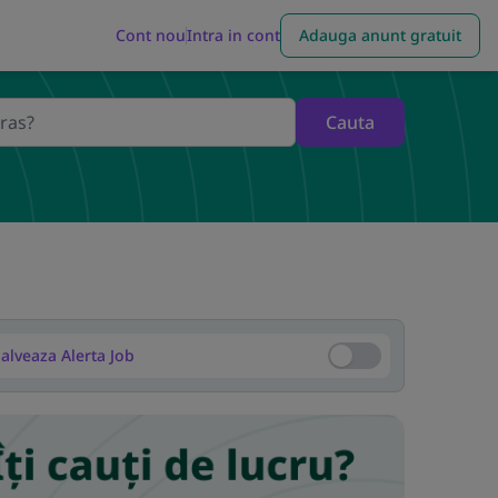
Cont nou
Intra in cont
Adauga anunt gratuit
Cauta
alveaza Alerta Job
Salveaza Alerta Job