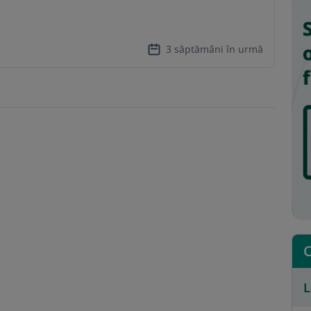
3 săptămâni în urmă
C
L