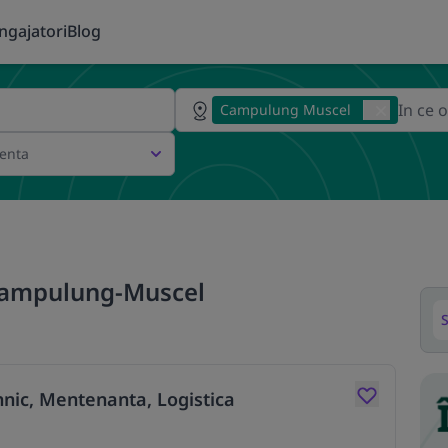
ngajatori
Blog
Campulung Muscel
ienta
 Campulung-Muscel
S
hnic, Mentenanta, Logistica