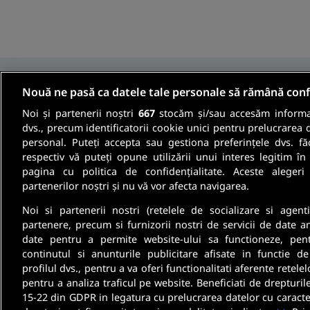
Nouă ne pasă ca datele tale personale să rămână conf
Noi și partenerii noștri
667
stocăm și/sau accesăm informaț
Fii informat
dvs., precum identificatorii cookie unici pentru prelucrarea 
personal. Puteți accepta sau gestiona preferințele dvs. fă
respectiv vă puteți opune utilizării unui interes legitim 
Aboneaza-te la newsletter-ul nostru si pri
pagina cu politica de confidențialitate. Aceste alegeri
partenerilor noștri și nu vă vor afecta navigarea.
oferte de munca si informatii despre cariera
Noi si partenerii nostri (retelele de socializare si agenti
partenere, precum si furnizorii nostri de servicii de date a
date pentru a permite website-ului sa functioneze, pen
continutul si anunturile publicitare afisate in functie de
profilul dvs., pentru a va oferi functionalitati aferente retelel
pentru a analiza traficul pe website. Beneficiati de drepturil
15-22 din GDPR in legatura cu prelucrarea datelor cu caracte