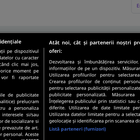
E
idențiale
Atât noi, cât și partenerii noștri p
oferi:
ii pe dispozitivul
Sunt candidat
datelor cu caracter
Sunt angajator
Dezvoltarea și îmbunătățirea serviciilor
când clic mai jos,
informațiilor de pe un dispozitiv. Măsura
în orice moment pe
Utilizarea profilurilor pentru selectare
meste cele mai recente
 vor fi raportate
Crearea profilurilor de conținut personali
 direct in inbox-ul tau.
pentru selectarea publicității personalizat
Securitatea datelor dumneavoastr
publicitate personalizată. Măsurarea 
ile de publicitate
Confidentialitate
.
Înțelegerea publicului prin statistici sau
nalitice) prelucram
diferite. Utilizarea de date limitate pe
tru a personaliza
Utilizarea datelor limitate pentru a select
 interesele si/sau
geolocație și identificarea prin scanarea di
or de socializare si
e prevazute de art.
Listă parteneri (furnizori)
r personal. Aceste