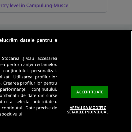
ntry level in Campulung-Muscel
relucrăm datele pentru a
. Stocarea și/sau accesarea
rea performanței reclamelor.
a conținutului personalizat.
Ma abonez
zat. Utilizarea profilurilor
e. Crearea profilurilor pentru
a este importanta pentru noi. Citeste
Politica De
performanței conținutului.
ACCEPT TOATE
 combinații de date din surse
ntru a selecta publicitatea.
a conținutul. Date precise de
VREAU SA MODIFIC
SETARILE INDIVIDUAL
spozitivului.