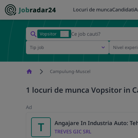
Locuri de munca
Candidati
A
Vopsitor
Tip job
Nivel exper
Homepage
Campulung-Muscel
1 locuri de munca Vopsitor in
Ad
Angajare In Industria Auto: Te
T
TREVES GIC SRL