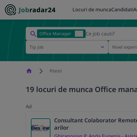
Locuri de munca
Candidati
A
Office Manager
Tip job
Nivel exper
Homepage
Pitesti
19 locuri de munca Office manag
Ad
Consultant Colaborator Remote 
arilor
Ghiragosian P. Anda Eugenia - Asist