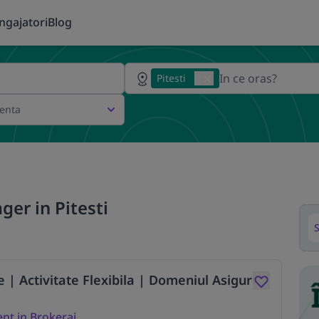
ngajatori
Blog
Pitesti
ienta
er in Pitesti
S
| Activitate Flexibila | Domeniul Asigur
ent in Brokeraj