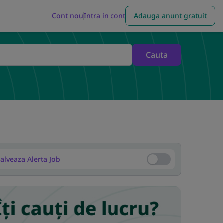
Cont nou
Intra in cont
Adauga anunt gratuit
Cauta
alveaza Alerta Job
Salveaza Alerta Job