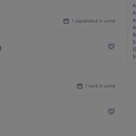
A
A
A
1 săptămână în urmă
A
B
S
)
O
S
1 lună în urmă