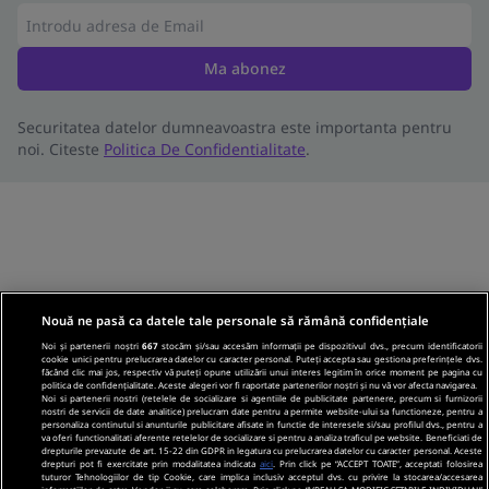
Ma abonez
Securitatea datelor dumneavoastra este importanta pentru
noi. Citeste
Politica De Confidentialitate
.
Nouă ne pasă ca datele tale personale să rămână confidențiale
Noi și partenerii noștri
667
stocăm și/sau accesăm informații pe dispozitivul dvs., precum identificatorii
cookie unici pentru prelucrarea datelor cu caracter personal. Puteți accepta sau gestiona preferințele dvs.
făcând clic mai jos, respectiv vă puteți opune utilizării unui interes legitim în orice moment pe pagina cu
politica de confidențialitate. Aceste alegeri vor fi raportate partenerilor noștri și nu vă vor afecta navigarea.
Noi si partenerii nostri (retelele de socializare si agentiile de publicitate partenere, precum si furnizorii
nostri de servicii de date analitice) prelucram date pentru a permite website-ului sa functioneze, pentru a
personaliza continutul si anunturile publicitare afisate in functie de interesele si/sau profilul dvs., pentru a
va oferi functionalitati aferente retelelor de socializare si pentru a analiza traficul pe website. Beneficiati de
drepturile prevazute de art. 15-22 din GDPR in legatura cu prelucrarea datelor cu caracter personal. Aceste
drepturi pot fi exercitate prin modalitatea indicata
aici
. Prin click pe “ACCEPT TOATE”, acceptati folosirea
tuturor Tehnologiilor de tip Cookie, care implica inclusiv acceptul dvs. cu privire la stocarea/accesarea