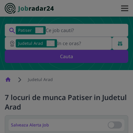
Patiser
Judetul Arad
Cauta
Homepage
Judetul Arad
7 locuri de munca Patiser in Judetul
Arad
Salveaza Alerta Job
Salveaza Al