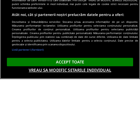
informatiilor de catre Vendor-ii cu care colaboram. Prin click pe “VREAU SA MODIFIC SETARILE INDIVIDUAL”
puteti schimba preferintele in mod individual, mai putin cele legate de cookie strict necesare pentru
functionarea website-ului.
Atât noi, cât și partenerii noștri prelucrăm datele pentru a oferi:
Dezvoltarea și îmbunătățirea serviciilor. Stocarea și/sau accesarea informațiilor de pe un dispozitiv.
Măsurarea performanței reclamelor. Utilizarea profilurilor pentru selectarea conținutului personalizat.
Crearea profilurilor de conținut personalizat. Utilizarea profilurilor pentru selectarea publicității
personalizate. Crearea profilurilor pentru publicitate personalizată. Măsurarea performanței conținutului.
Înțelegerea publicului prin statistici sau combinații de date din surse diferite. Utilizarea de date limitate
pentru a selecta publicitatea. Utilizarea datelor limitate pentru a selecta conținutul. Date precise de
geolocație și identificarea prin scanarea dispozitivului.
Listă parteneri (furnizori)
ACCEPT TOATE
VREAU SA MODIFIC SETARILE INDIVIDUAL
Despre noi
Termeni si conditii