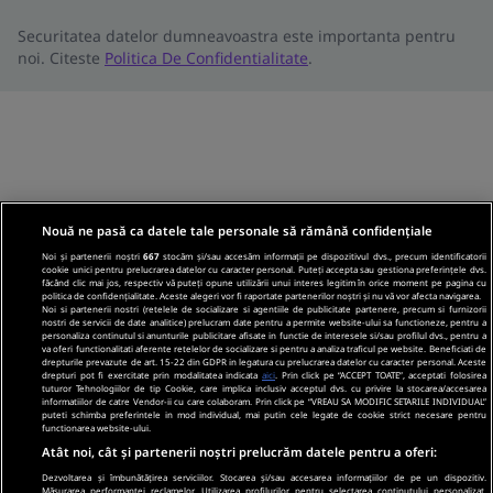
Securitatea datelor dumneavoastra este importanta pentru
noi. Citeste
Politica De Confidentialitate
.
Nouă ne pasă ca datele tale personale să rămână confidențiale
Noi și partenerii noștri
667
stocăm și/sau accesăm informații pe dispozitivul dvs., precum identificatorii
cookie unici pentru prelucrarea datelor cu caracter personal. Puteți accepta sau gestiona preferințele dvs.
făcând clic mai jos, respectiv vă puteți opune utilizării unui interes legitim în orice moment pe pagina cu
politica de confidențialitate. Aceste alegeri vor fi raportate partenerilor noștri și nu vă vor afecta navigarea.
Noi si partenerii nostri (retelele de socializare si agentiile de publicitate partenere, precum si furnizorii
nostri de servicii de date analitice) prelucram date pentru a permite website-ului sa functioneze, pentru a
personaliza continutul si anunturile publicitare afisate in functie de interesele si/sau profilul dvs., pentru a
va oferi functionalitati aferente retelelor de socializare si pentru a analiza traficul pe website. Beneficiati de
drepturile prevazute de art. 15-22 din GDPR in legatura cu prelucrarea datelor cu caracter personal. Aceste
drepturi pot fi exercitate prin modalitatea indicata
aici
. Prin click pe “ACCEPT TOATE”, acceptati folosirea
tuturor Tehnologiilor de tip Cookie, care implica inclusiv acceptul dvs. cu privire la stocarea/accesarea
informatiilor de catre Vendor-ii cu care colaboram. Prin click pe “VREAU SA MODIFIC SETARILE INDIVIDUAL”
puteti schimba preferintele in mod individual, mai putin cele legate de cookie strict necesare pentru
functionarea website-ului.
Atât noi, cât și partenerii noștri prelucrăm datele pentru a oferi:
Dezvoltarea și îmbunătățirea serviciilor. Stocarea și/sau accesarea informațiilor de pe un dispozitiv.
Măsurarea performanței reclamelor. Utilizarea profilurilor pentru selectarea conținutului personalizat.