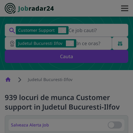
Customer Support
Judetul Bucuresti Ilfov
Cauta
Homepage
Judetul Bucuresti-Ilfov
939 locuri de munca Customer
support in Judetul Bucuresti-Ilfov
Salveaza Alerta Job
Salveaza Al