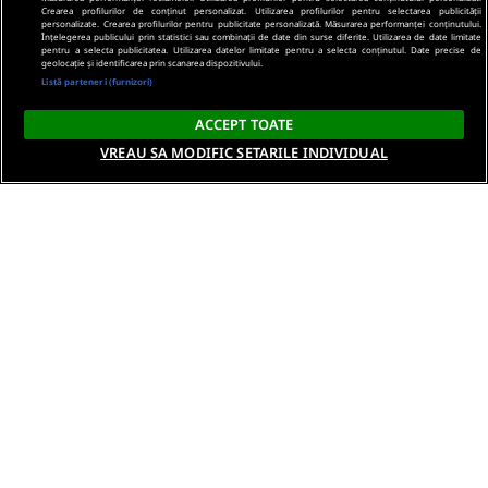
Crearea profilurilor de conținut personalizat. Utilizarea profilurilor pentru selectarea publicității
personalizate. Crearea profilurilor pentru publicitate personalizată. Măsurarea performanței conținutului.
Înțelegerea publicului prin statistici sau combinații de date din surse diferite. Utilizarea de date limitate
pentru a selecta publicitatea. Utilizarea datelor limitate pentru a selecta conținutul. Date precise de
geolocație și identificarea prin scanarea dispozitivului.
Listă parteneri (furnizori)
ACCEPT TOATE
VREAU SA MODIFIC SETARILE INDIVIDUAL
Despre noi
Termeni si conditii
Politica de confidentialitate
Gestionați preferințele
Contact DSA