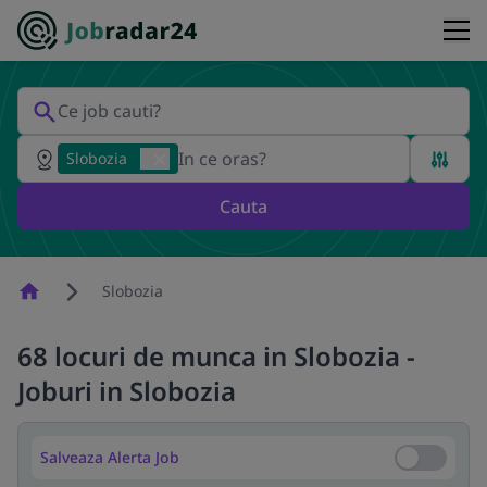
Slobozia
Cauta
Homepage
Slobozia
68 locuri de munca in Slobozia -
Joburi in Slobozia
Salveaza Alerta Job
Salveaza Al