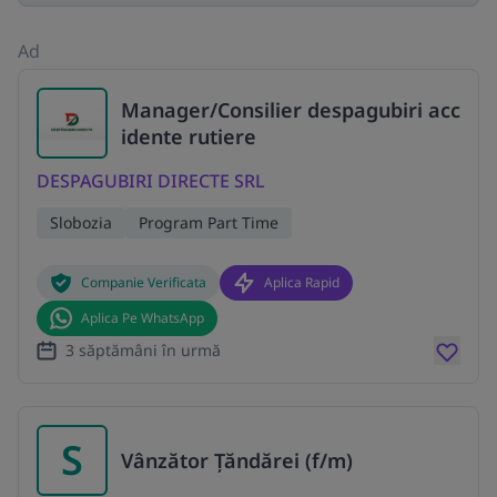
Ad
Manager/Consilier despagubiri acc
idente rutiere
DESPAGUBIRI DIRECTE SRL
Slobozia
Program Part Time
Companie Verificata
Aplica Rapid
Aplica Pe WhatsApp
3 săptămâni în urmă
S
Vânzător Țăndărei (f/m)