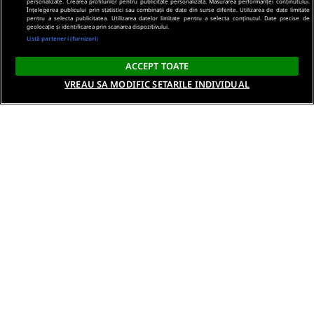
personalizate. Crearea profilurilor pentru publicitate personalizată. Măsurarea performanței conținutului.
Înțelegerea publicului prin statistici sau combinații de date din surse diferite. Utilizarea de date limitate
pentru a selecta publicitatea. Utilizarea datelor limitate pentru a selecta conținutul. Date precise de
geolocație și identificarea prin scanarea dispozitivului.
Listă parteneri (furnizori)
ACCEPT TOATE
VREAU SA MODIFIC SETARILE INDIVIDUAL
Despre noi
Termeni si conditii
Politica de confidentialitate
Gestionați preferințele
Contact DSA
Raporteaza continut ilegal