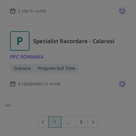
2 zile în urmă
P
Specialist Racordare - Calarasi
PPC ROMANIA
Slobozia
Program Full Time
4 săptămâni în urmă
Ad
1
...
5
Previous page
Go to next page