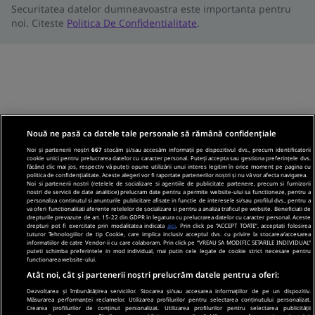
Securitatea datelor dumneavoastra este importanta pentru
noi. Citeste
Politica De Confidentialitate
.
Nouă ne pasă ca datele tale personale să rămână confidențiale
Noi și partenerii noștri
667
stocăm și/sau accesăm informații pe dispozitivul dvs., precum identificatorii
cookie unici pentru prelucrarea datelor cu caracter personal. Puteți accepta sau gestiona preferințele dvs.
făcând clic mai jos, respectiv vă puteți opune utilizării unui interes legitim în orice moment pe pagina cu
politica de confidențialitate. Aceste alegeri vor fi raportate partenerilor noștri și nu vă vor afecta navigarea.
Noi si partenerii nostri (retelele de socializare si agentiile de publicitate partenere, precum si furnizorii
nostri de servicii de date analitice) prelucram date pentru a permite website-ului sa functioneze, pentru a
personaliza continutul si anunturile publicitare afisate in functie de interesele si/sau profilul dvs., pentru a
va oferi functionalitati aferente retelelor de socializare si pentru a analiza traficul pe website. Beneficiati de
drepturile prevazute de art. 15-22 din GDPR in legatura cu prelucrarea datelor cu caracter personal. Aceste
drepturi pot fi exercitate prin modalitatea indicata
aici
. Prin click pe “ACCEPT TOATE”, acceptati folosirea
tuturor Tehnologiilor de tip Cookie, care implica inclusiv acceptul dvs. cu privire la stocarea/accesarea
informatiilor de catre Vendor-ii cu care colaboram. Prin click pe “VREAU SA MODIFIC SETARILE INDIVIDUAL”
puteti schimba preferintele in mod individual, mai putin cele legate de cookie strict necesare pentru
functionarea website-ului.
Atât noi, cât și partenerii noștri prelucrăm datele pentru a oferi:
Dezvoltarea și îmbunătățirea serviciilor. Stocarea și/sau accesarea informațiilor de pe un dispozitiv.
Măsurarea performanței reclamelor. Utilizarea profilurilor pentru selectarea conținutului personalizat.
Crearea profilurilor de conținut personalizat. Utilizarea profilurilor pentru selectarea publicității