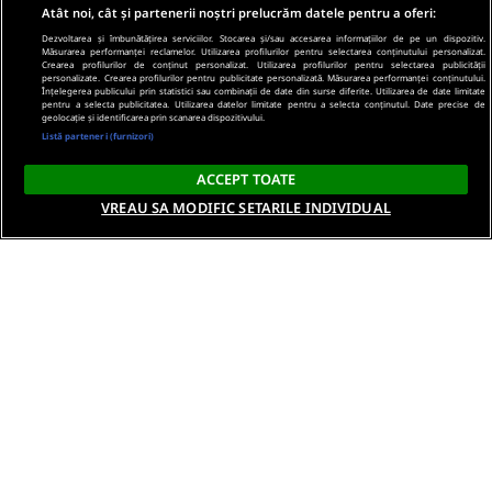
Atât noi, cât și partenerii noștri prelucrăm datele pentru a oferi:
Dezvoltarea și îmbunătățirea serviciilor. Stocarea și/sau accesarea informațiilor de pe un dispozitiv.
Măsurarea performanței reclamelor. Utilizarea profilurilor pentru selectarea conținutului personalizat.
Crearea profilurilor de conținut personalizat. Utilizarea profilurilor pentru selectarea publicității
personalizate. Crearea profilurilor pentru publicitate personalizată. Măsurarea performanței conținutului.
Înțelegerea publicului prin statistici sau combinații de date din surse diferite. Utilizarea de date limitate
pentru a selecta publicitatea. Utilizarea datelor limitate pentru a selecta conținutul. Date precise de
geolocație și identificarea prin scanarea dispozitivului.
Listă parteneri (furnizori)
ACCEPT TOATE
VREAU SA MODIFIC SETARILE INDIVIDUAL
Despre noi
Termeni si conditii
Politica de confidentialitate