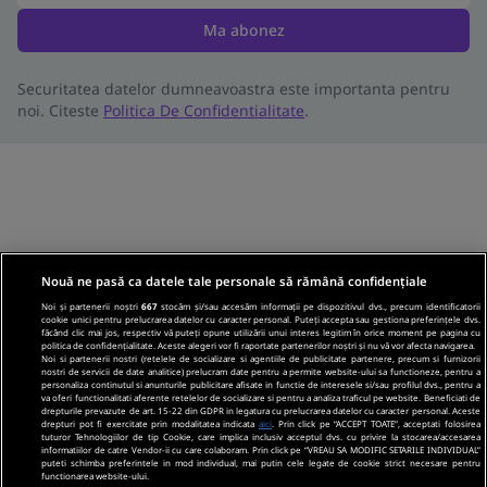
Ma abonez
Securitatea datelor dumneavoastra este importanta pentru
noi. Citeste
Politica De Confidentialitate
.
Nouă ne pasă ca datele tale personale să rămână confidențiale
Noi și partenerii noștri
667
stocăm și/sau accesăm informații pe dispozitivul dvs., precum identificatorii
cookie unici pentru prelucrarea datelor cu caracter personal. Puteți accepta sau gestiona preferințele dvs.
făcând clic mai jos, respectiv vă puteți opune utilizării unui interes legitim în orice moment pe pagina cu
politica de confidențialitate. Aceste alegeri vor fi raportate partenerilor noștri și nu vă vor afecta navigarea.
Noi si partenerii nostri (retelele de socializare si agentiile de publicitate partenere, precum si furnizorii
nostri de servicii de date analitice) prelucram date pentru a permite website-ului sa functioneze, pentru a
personaliza continutul si anunturile publicitare afisate in functie de interesele si/sau profilul dvs., pentru a
va oferi functionalitati aferente retelelor de socializare si pentru a analiza traficul pe website. Beneficiati de
drepturile prevazute de art. 15-22 din GDPR in legatura cu prelucrarea datelor cu caracter personal. Aceste
drepturi pot fi exercitate prin modalitatea indicata
aici
. Prin click pe “ACCEPT TOATE”, acceptati folosirea
tuturor Tehnologiilor de tip Cookie, care implica inclusiv acceptul dvs. cu privire la stocarea/accesarea
informatiilor de catre Vendor-ii cu care colaboram. Prin click pe “VREAU SA MODIFIC SETARILE INDIVIDUAL”
puteti schimba preferintele in mod individual, mai putin cele legate de cookie strict necesare pentru
functionarea website-ului.