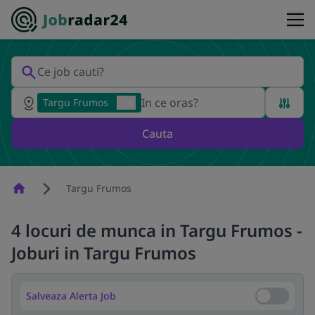
Targu Frumos
Cauta
Homepage
Targu Frumos
4 locuri de munca in Targu Frumos -
Joburi in Targu Frumos
Salveaza Alerta Job
Salveaza Al