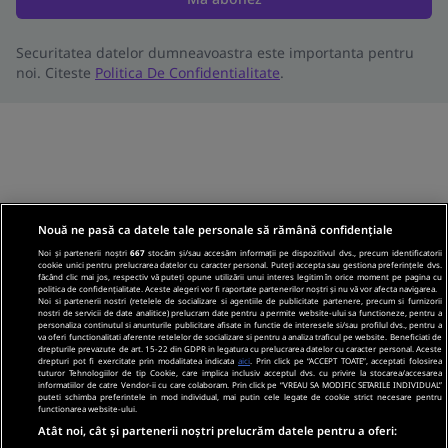
Securitatea datelor dumneavoastra este importanta pentru
noi. Citeste
Politica De Confidentialitate
.
Nouă ne pasă ca datele tale personale să rămână confidențiale
Noi și partenerii noștri
667
stocăm și/sau accesăm informații pe dispozitivul dvs., precum identificatorii
cookie unici pentru prelucrarea datelor cu caracter personal. Puteți accepta sau gestiona preferințele dvs.
făcând clic mai jos, respectiv vă puteți opune utilizării unui interes legitim în orice moment pe pagina cu
politica de confidențialitate. Aceste alegeri vor fi raportate partenerilor noștri și nu vă vor afecta navigarea.
Noi si partenerii nostri (retelele de socializare si agentiile de publicitate partenere, precum si furnizorii
nostri de servicii de date analitice) prelucram date pentru a permite website-ului sa functioneze, pentru a
personaliza continutul si anunturile publicitare afisate in functie de interesele si/sau profilul dvs., pentru a
va oferi functionalitati aferente retelelor de socializare si pentru a analiza traficul pe website. Beneficiati de
drepturile prevazute de art. 15-22 din GDPR in legatura cu prelucrarea datelor cu caracter personal. Aceste
drepturi pot fi exercitate prin modalitatea indicata
aici
. Prin click pe “ACCEPT TOATE”, acceptati folosirea
tuturor Tehnologiilor de tip Cookie, care implica inclusiv acceptul dvs. cu privire la stocarea/accesarea
informatiilor de catre Vendor-ii cu care colaboram. Prin click pe “VREAU SA MODIFIC SETARILE INDIVIDUAL”
puteti schimba preferintele in mod individual, mai putin cele legate de cookie strict necesare pentru
functionarea website-ului.
Atât noi, cât și partenerii noștri prelucrăm datele pentru a oferi: