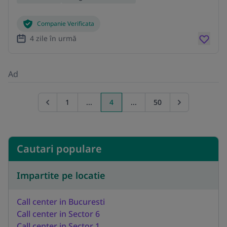
Companie Verificata
4 zile în urmă
Ad
1
...
4
...
50
Go to previous page
Go to next pag
Cautari populare
Impartite pe locatie
Call center in Bucuresti
Call center in Sector 6
Call center in Sector 1