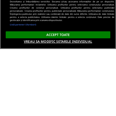
Dezvoltarea și îmbunătățirea serviciilor. Stocarea și/sau accesarea informațiilor de pe un dispozitiv.
Măsurarea performanței reclamelor. Utilizarea profilurilor pentru selectarea conținutului personalizat.
Crearea profilurilor de conținut personalizat. Utilizarea profilurilor pentru selectarea publicității
personalizate. Crearea profilurilor pentru publicitate personalizată. Măsurarea performanței conținutului.
Înțelegerea publicului prin statistici sau combinații de date din surse diferite. Utilizarea de date limitate
pentru a selecta publicitatea. Utilizarea datelor limitate pentru a selecta conținutul. Date precise de
geolocație și identificarea prin scanarea dispozitivului.
Listă parteneri (furnizori)
ACCEPT TOATE
VREAU SA MODIFIC SETARILE INDIVIDUAL
Despre noi
Termeni si conditii
Politica de confidentialitate
Gestionați preferințele