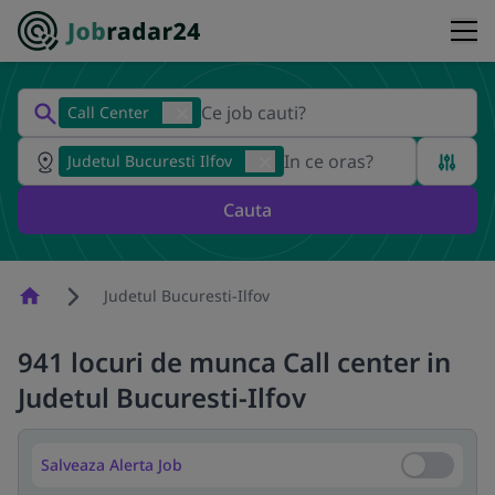
Call Center
Judetul Bucuresti Ilfov
Cauta
Homepage
Judetul Bucuresti-Ilfov
941 locuri de munca Call center in
Judetul Bucuresti-Ilfov
Salveaza Alerta Job
Salveaza Al