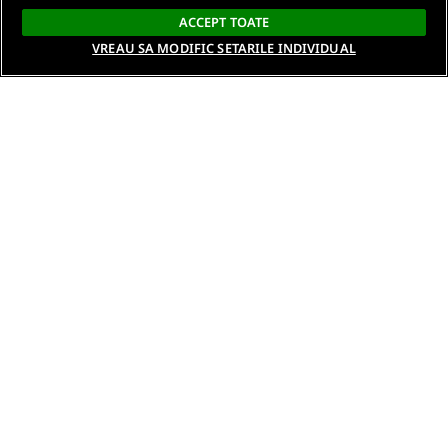
ACCEPT TOATE
VREAU SA MODIFIC SETARILE INDIVIDUAL
Despre noi
Termeni si conditii
Politica de confidentialitate
Gestionați preferințele
Contact DSA
Raporteaza continut ilegal
Studenti