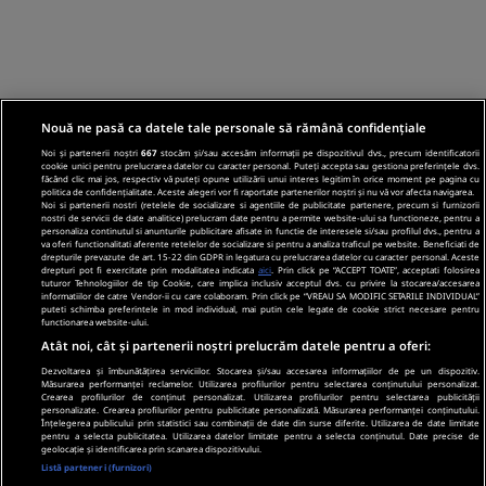
Nouă ne pasă ca datele tale personale să rămână confidențiale
Noi și partenerii noștri
667
stocăm și/sau accesăm informații pe dispozitivul dvs., precum identificatorii
cookie unici pentru prelucrarea datelor cu caracter personal. Puteți accepta sau gestiona preferințele dvs.
făcând clic mai jos, respectiv vă puteți opune utilizării unui interes legitim în orice moment pe pagina cu
politica de confidențialitate. Aceste alegeri vor fi raportate partenerilor noștri și nu vă vor afecta navigarea.
Noi si partenerii nostri (retelele de socializare si agentiile de publicitate partenere, precum si furnizorii
nostri de servicii de date analitice) prelucram date pentru a permite website-ului sa functioneze, pentru a
personaliza continutul si anunturile publicitare afisate in functie de interesele si/sau profilul dvs., pentru a
va oferi functionalitati aferente retelelor de socializare si pentru a analiza traficul pe website. Beneficiati de
drepturile prevazute de art. 15-22 din GDPR in legatura cu prelucrarea datelor cu caracter personal. Aceste
drepturi pot fi exercitate prin modalitatea indicata
aici
. Prin click pe “ACCEPT TOATE”, acceptati folosirea
tuturor Tehnologiilor de tip Cookie, care implica inclusiv acceptul dvs. cu privire la stocarea/accesarea
informatiilor de catre Vendor-ii cu care colaboram. Prin click pe “VREAU SA MODIFIC SETARILE INDIVIDUAL”
puteti schimba preferintele in mod individual, mai putin cele legate de cookie strict necesare pentru
functionarea website-ului.
Atât noi, cât și partenerii noștri prelucrăm datele pentru a oferi:
Dezvoltarea și îmbunătățirea serviciilor. Stocarea și/sau accesarea informațiilor de pe un dispozitiv.
Măsurarea performanței reclamelor. Utilizarea profilurilor pentru selectarea conținutului personalizat.
Crearea profilurilor de conținut personalizat. Utilizarea profilurilor pentru selectarea publicității
personalizate. Crearea profilurilor pentru publicitate personalizată. Măsurarea performanței conținutului.
Înțelegerea publicului prin statistici sau combinații de date din surse diferite. Utilizarea de date limitate
pentru a selecta publicitatea. Utilizarea datelor limitate pentru a selecta conținutul. Date precise de
geolocație și identificarea prin scanarea dispozitivului.
Listă parteneri (furnizori)