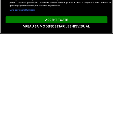
pentru a selecta publicitatea. Utilizarea datelor limitate pentru a selecta conținutul. Date precise de
geolocație și identificarea prin scanarea dispozitivului.
Listă parteneri (furnizori)
ACCEPT TOATE
VREAU SA MODIFIC SETARILE INDIVIDUAL
Despre noi
Termeni si conditii
Politica de confidentialitate
Gestionați preferințele
Contact DSA
Raporteaza continut ilegal
Studenti