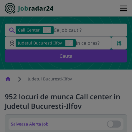
Call Center
Judetul Bucuresti Ilfov
Cauta
Homepage
Judetul Bucuresti-Ilfov
952 locuri de munca Call center in
Judetul Bucuresti-Ilfov
Salveaza Alerta Job
Salveaza Al