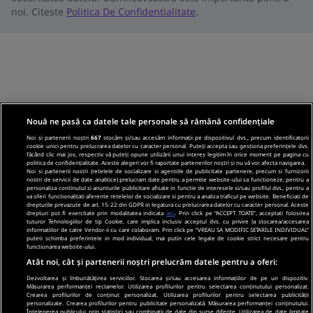
noi. Citeste
Politica De Confidentialitate
.
Nouă ne pasă ca datele tale personale să rămână confidențiale
Noi și partenerii noștri
667
stocăm și/sau accesăm informații pe dispozitivul dvs., precum identificatorii
cookie unici pentru prelucrarea datelor cu caracter personal. Puteți accepta sau gestiona preferințele dvs.
făcând clic mai jos, respectiv vă puteți opune utilizării unui interes legitim în orice moment pe pagina cu
politica de confidențialitate. Aceste alegeri vor fi raportate partenerilor noștri și nu vă vor afecta navigarea.
Noi si partenerii nostri (retelele de socializare si agentiile de publicitate partenere, precum si furnizorii
nostri de servicii de date analitice) prelucram date pentru a permite website-ului sa functioneze, pentru a
personaliza continutul si anunturile publicitare afisate in functie de interesele si/sau profilul dvs., pentru a
va oferi functionalitati aferente retelelor de socializare si pentru a analiza traficul pe website. Beneficiati de
drepturile prevazute de art. 15-22 din GDPR in legatura cu prelucrarea datelor cu caracter personal. Aceste
drepturi pot fi exercitate prin modalitatea indicata
aici
. Prin click pe “ACCEPT TOATE”, acceptati folosirea
tuturor Tehnologiilor de tip Cookie, care implica inclusiv acceptul dvs. cu privire la stocarea/accesarea
informatiilor de catre Vendor-ii cu care colaboram. Prin click pe “VREAU SA MODIFIC SETARILE INDIVIDUAL”
puteti schimba preferintele in mod individual, mai putin cele legate de cookie strict necesare pentru
functionarea website-ului.
Atât noi, cât și partenerii noștri prelucrăm datele pentru a oferi:
Dezvoltarea și îmbunătățirea serviciilor. Stocarea și/sau accesarea informațiilor de pe un dispozitiv.
Măsurarea performanței reclamelor. Utilizarea profilurilor pentru selectarea conținutului personalizat.
Crearea profilurilor de conținut personalizat. Utilizarea profilurilor pentru selectarea publicității
personalizate. Crearea profilurilor pentru publicitate personalizată. Măsurarea performanței conținutului.
Înțelegerea publicului prin statistici sau combinații de date din surse diferite. Utilizarea de date limitate