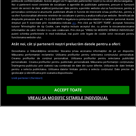
politica de confidențialitate. Aceste alegeri vor fi raportate partenerilor noștri și nu vă vor afecta navigarea.
Noi si partenerii nostri (retelele de socializare si agentiile de publicitate partenere, precum si furnizorii
nostri de servicii de date analitice) prelucram date pentru a permite website-ului sa functioneze, pentru a
personaliza continutul si anunturile publicitare afisate in functie de interesele si/sau profilul dvs., pentru a
va oferi functionalitati aferente retelelor de socializare si pentru a analiza traficul pe website. Beneficiati de
drepturile prevazute de art. 15-22 din GDPR in legatura cu prelucrarea datelor cu caracter personal. Aceste
drepturi pot fi exercitate prin modalitatea indicata
aici
. Prin click pe “ACCEPT TOATE”, acceptati folosirea
tuturor Tehnologiilor de tip Cookie, care implica inclusiv acceptul dvs. cu privire la stocarea/accesarea
informatiilor de catre Vendor-ii cu care colaboram. Prin click pe “VREAU SA MODIFIC SETARILE INDIVIDUAL”
puteti schimba preferintele in mod individual, mai putin cele legate de cookie strict necesare pentru
functionarea website-ului.
Atât noi, cât și partenerii noștri prelucrăm datele pentru a oferi:
Dezvoltarea și îmbunătățirea serviciilor. Stocarea și/sau accesarea informațiilor de pe un dispozitiv.
Măsurarea performanței reclamelor. Utilizarea profilurilor pentru selectarea conținutului personalizat.
Crearea profilurilor de conținut personalizat. Utilizarea profilurilor pentru selectarea publicității
personalizate. Crearea profilurilor pentru publicitate personalizată. Măsurarea performanței conținutului.
Înțelegerea publicului prin statistici sau combinații de date din surse diferite. Utilizarea de date limitate
pentru a selecta publicitatea. Utilizarea datelor limitate pentru a selecta conținutul. Date precise de
geolocație și identificarea prin scanarea dispozitivului.
Listă parteneri (furnizori)
ACCEPT TOATE
VREAU SA MODIFIC SETARILE INDIVIDUAL