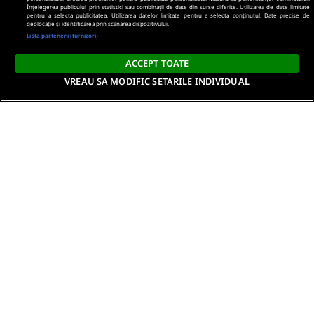
Înțelegerea publicului prin statistici sau combinații de date din surse diferite. Utilizarea de date limitate
pentru a selecta publicitatea. Utilizarea datelor limitate pentru a selecta conținutul. Date precise de
geolocație și identificarea prin scanarea dispozitivului.
Listă parteneri (furnizori)
ACCEPT TOATE
VREAU SA MODIFIC SETARILE INDIVIDUAL
Despre noi
Termeni si conditii
Politica de confidentialitate
Gestionați preferințele
Contact DSA
Raporteaza continut ilegal