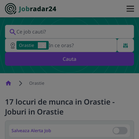
Orastie
Cauta
Homepage
Orastie
17 locuri de munca in Orastie -
Joburi in Orastie
Salveaza Alerta Job
Salveaza Al