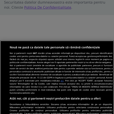
Securitatea datelor dumneavoastra este importanta pentru
noi. Citeste
Politica De Confidentialitate
.
Nouă ne pasă ca datele tale personale să rămână confidențiale
Noi și partenerii noștri
667
stocăm și/sau accesăm informații pe dispozitivul dvs., precum identificatorii
cookie unici pentru prelucrarea datelor cu caracter personal. Puteți accepta sau gestiona preferințele dvs.
făcând clic mai jos, respectiv vă puteți opune utilizării unui interes legitim în orice moment pe pagina cu
politica de confidențialitate. Aceste alegeri vor fi raportate partenerilor noștri și nu vă vor afecta navigarea.
Noi si partenerii nostri (retelele de socializare si agentiile de publicitate partenere, precum si furnizorii
nostri de servicii de date analitice) prelucram date pentru a permite website-ului sa functioneze, pentru a
personaliza continutul si anunturile publicitare afisate in functie de interesele si/sau profilul dvs., pentru a
va oferi functionalitati aferente retelelor de socializare si pentru a analiza traficul pe website. Beneficiati de
drepturile prevazute de art. 15-22 din GDPR in legatura cu prelucrarea datelor cu caracter personal. Aceste
drepturi pot fi exercitate prin modalitatea indicata
aici
. Prin click pe “ACCEPT TOATE”, acceptati folosirea
tuturor Tehnologiilor de tip Cookie, care implica inclusiv acceptul dvs. cu privire la stocarea/accesarea
informatiilor de catre Vendor-ii cu care colaboram. Prin click pe “VREAU SA MODIFIC SETARILE INDIVIDUAL”
puteti schimba preferintele in mod individual, mai putin cele legate de cookie strict necesare pentru
functionarea website-ului.
Atât noi, cât și partenerii noștri prelucrăm datele pentru a oferi:
Dezvoltarea și îmbunătățirea serviciilor. Stocarea și/sau accesarea informațiilor de pe un dispozitiv.
Măsurarea performanței reclamelor. Utilizarea profilurilor pentru selectarea conținutului personalizat.
Crearea profilurilor de conținut personalizat. Utilizarea profilurilor pentru selectarea publicității
personalizate. Crearea profilurilor pentru publicitate personalizată. Măsurarea performanței conținutului.