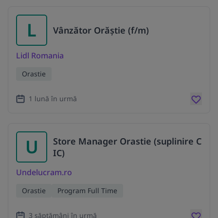
L
Vânzător Orăștie (f/m)
Lidl Romania
Orastie
1 lună în urmă
U
Store Manager Orastie (suplinire C
IC)
Undelucram.ro
Orastie
Program Full Time
3 săptămâni în urmă