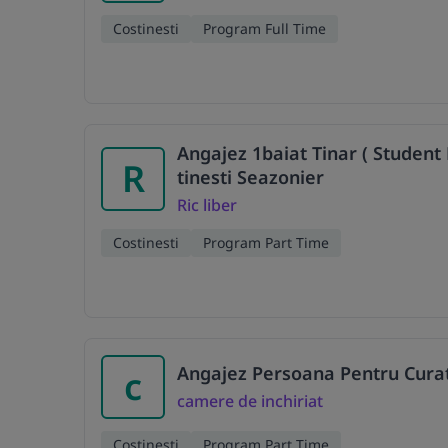
Costinesti
Program Full Time
Angajez 1baiat Tinar ( Student
R
tinesti Seazonier
Ric liber
Costinesti
Program Part Time
Angajez Persoana Pentru Cura
c
camere de inchiriat
Costinesti
Program Part Time