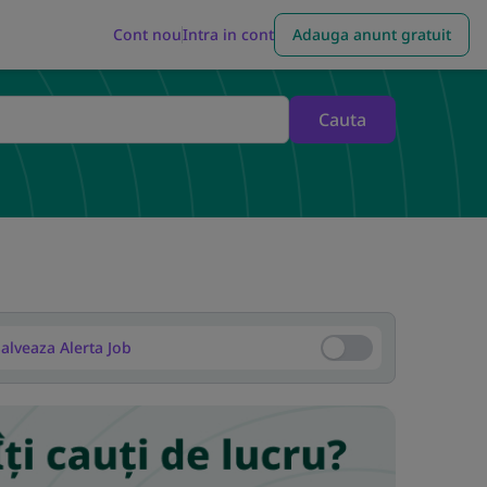
Cont nou
Intra in cont
Adauga anunt gratuit
Cauta
alveaza Alerta Job
Salveaza Alerta Job