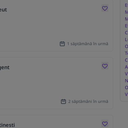
E
eut
M
M
E
C
L
1 săptămână în urmă
O
T
C
gent
A
V
N
O
V
2 săptămâni în urmă
inesti