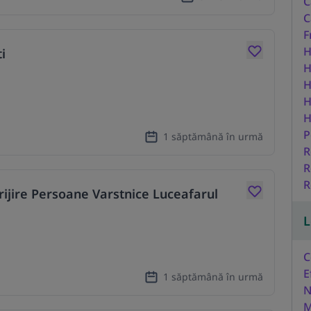
C
C
F
H
i
H
H
H
H
P
1 săptămână în urmă
R
R
R
ijire Persoane Varstnice Luceafarul
L
C
E
1 săptămână în urmă
N
M