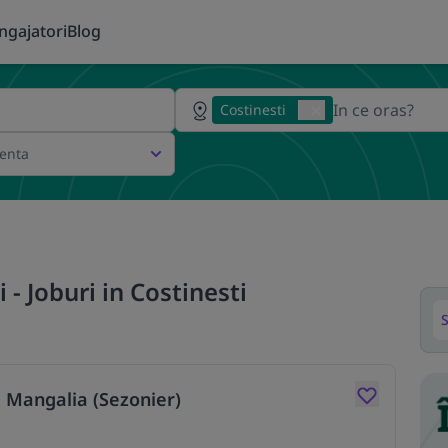
ngajatori
Blog
Costinesti
ienta
 - Joburi in Costinesti
S
, Mangalia (Sezonier)