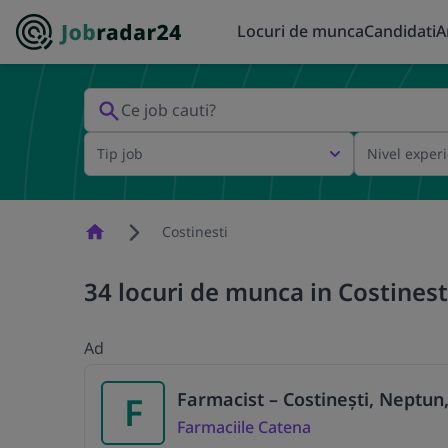
Locuri de munca
Candidati
A
Tip job
Nivel exper
Homepage
Costinesti
34 locuri de munca in Costinesti
Ad
Farmacist – Costinești, Neptun
F
Farmaciile Catena