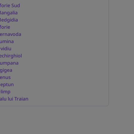
forie Sud
angalia
edgidia
forie
ernavoda
umina
vidiu
echirghiol
umpana
gigea
enus
eptun
limp
alu lui Traian