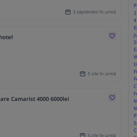
P
3 săptămâni în urmă
2
4
E
J
hotel
S
E
W
I
F
5 zile în urmă
F
C
F
jare Camarist 4000 6000lei
M
M
P
S
C
5 zile în urmă