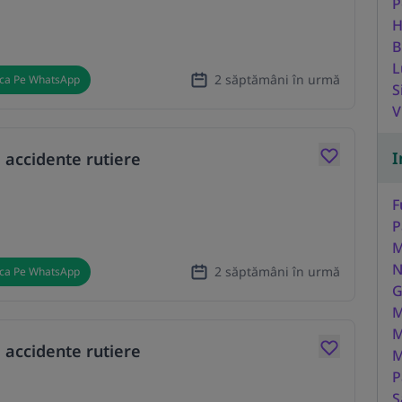
P
H
B
L
2 săptămâni în urmă
ica Pe WhatsApp
S
V
I
 accidente rutiere
F
P
M
N
2 săptămâni în urmă
ica Pe WhatsApp
G
M
M
 accidente rutiere
M
P
S