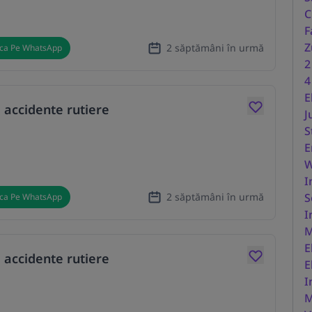
C
F
Z
2 săptămâni în urmă
ica Pe WhatsApp
2
4
E
 accidente rutiere
J
S
E
W
I
2 săptămâni în urmă
S
ica Pe WhatsApp
I
M
E
 accidente rutiere
E
I
M