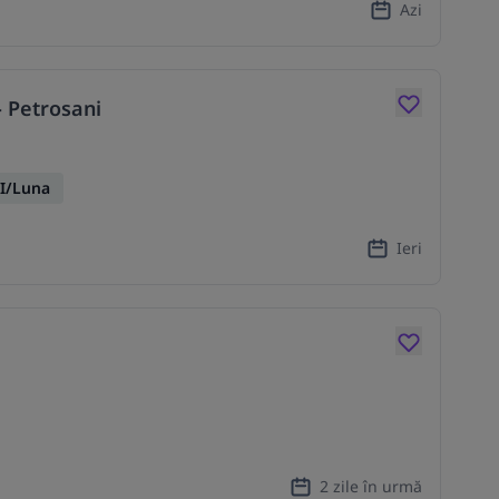
Azi
- Petrosani
I/Luna
Ieri
2 zile în urmă