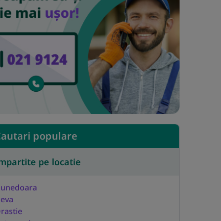
autari populare
mpartite pe locatie
unedoara
eva
rastie