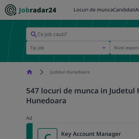
Locuri de munca
Candidati
A
Tip job
Nivel exper
Homepage
Judetul Hunedoara
547 locuri de munca in Judetul 
Hunedoara
Ad
Key Account Manager
C