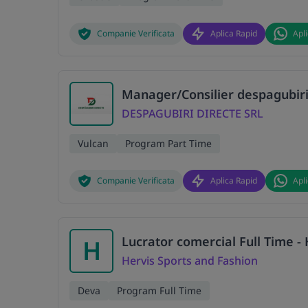
Companie Verificata
Aplica Rapid
Apl
Manager/Consilier despagubiri
DESPAGUBIRI DIRECTE SRL
Vulcan
Program Part Time
Companie Verificata
Aplica Rapid
Apl
Lucrator comercial Full Time -
H
Hervis Sports and Fashion
Deva
Program Full Time