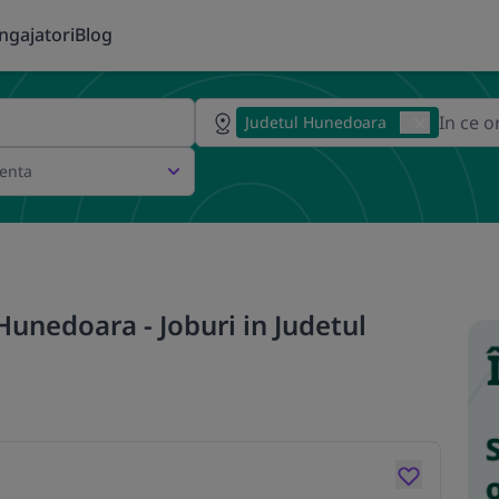
ngajatori
Blog
Judetul Hunedoara
ienta
Hunedoara - Joburi in Judetul