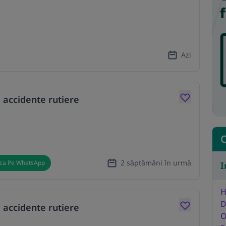
Azi
 accidente rutiere
C
2 săptămâni în urmă
ica Pe WhatsApp
I
H
D
 accidente rutiere
O