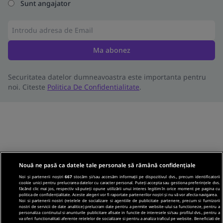
Sunt angajator
Ma abonez
Securitatea datelor dumneavoastra este importanta pentru
noi. Citeste
Politica De Confidentialitate
.
Nouă ne pasă ca datele tale personale să rămână confidențiale
Noi și partenerii noștri
667
stocăm și/sau accesăm informații pe dispozitivul dvs., precum identificatorii
cookie unici pentru prelucrarea datelor cu caracter personal. Puteți accepta sau gestiona preferințele dvs.
făcând clic mai jos, respectiv vă puteți opune utilizării unui interes legitim în orice moment pe pagina cu
politica de confidențialitate. Aceste alegeri vor fi raportate partenerilor noștri și nu vă vor afecta navigarea.
Noi si partenerii nostri (retelele de socializare si agentiile de publicitate partenere, precum si furnizorii
nostri de servicii de date analitice) prelucram date pentru a permite website-ului sa functioneze, pentru a
personaliza continutul si anunturile publicitare afisate in functie de interesele si/sau profilul dvs., pentru a
va oferi functionalitati aferente retelelor de socializare si pentru a analiza traficul pe website. Beneficiati de