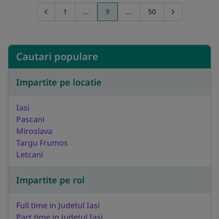
1
...
9
...
50
Go to previous page
Go to next pag
Cautari populare
Impartite pe locatie
Iasi
Pascani
Miroslava
Targu Frumos
Letcani
Impartite pe rol
Full time in Judetul Iasi
Part time in Judetul Iasi