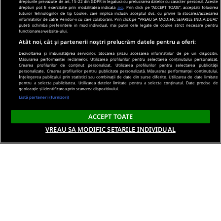
drepturile prevazute de art. 15-22 din GDPR in legatura cu prelucrarea datelor cu caracter personal. Aceste
drepturi pot fi exercitate prin modalitatea indicata
aici
. Prin click pe “ACCEPT TOATE”, acceptati folosirea
tuturor Tehnologiilor de tip Cookie, care implica inclusiv acceptul dvs. cu privire la stocarea/accesarea
informatiilor de catre Vendor-ii cu care colaboram. Prin click pe “VREAU SA MODIFIC SETARILE INDIVIDUAL”
puteti schimba preferintele in mod individual, mai putin cele legate de cookie strict necesare pentru
functionarea website-ului.
Atât noi, cât și partenerii noștri prelucrăm datele pentru a oferi:
Dezvoltarea și îmbunătățirea serviciilor. Stocarea și/sau accesarea informațiilor de pe un dispozitiv.
Măsurarea performanței reclamelor. Utilizarea profilurilor pentru selectarea conținutului personalizat.
Crearea profilurilor de conținut personalizat. Utilizarea profilurilor pentru selectarea publicității
personalizate. Crearea profilurilor pentru publicitate personalizată. Măsurarea performanței conținutului.
Înțelegerea publicului prin statistici sau combinații de date din surse diferite. Utilizarea de date limitate
pentru a selecta publicitatea. Utilizarea datelor limitate pentru a selecta conținutul. Date precise de
geolocație și identificarea prin scanarea dispozitivului.
Listă parteneri (furnizori)
ACCEPT TOATE
VREAU SA MODIFIC SETARILE INDIVIDUAL