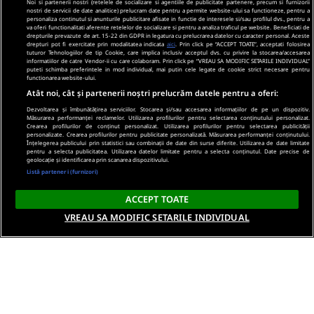
Noi si partenerii nostri (retelele de socializare si agentiile de publicitate partenere, precum si furnizorii
nostri de servicii de date analitice) prelucram date pentru a permite website-ului sa functioneze, pentru a
personaliza continutul si anunturile publicitare afisate in functie de interesele si/sau profilul dvs., pentru a
va oferi functionalitati aferente retelelor de socializare si pentru a analiza traficul pe website. Beneficiati de
drepturile prevazute de art. 15-22 din GDPR in legatura cu prelucrarea datelor cu caracter personal. Aceste
drepturi pot fi exercitate prin modalitatea indicata
aici
. Prin click pe “ACCEPT TOATE”, acceptati folosirea
tuturor Tehnologiilor de tip Cookie, care implica inclusiv acceptul dvs. cu privire la stocarea/accesarea
informatiilor de catre Vendor-ii cu care colaboram. Prin click pe “VREAU SA MODIFIC SETARILE INDIVIDUAL”
puteti schimba preferintele in mod individual, mai putin cele legate de cookie strict necesare pentru
functionarea website-ului.
Atât noi, cât și partenerii noștri prelucrăm datele pentru a oferi:
Dezvoltarea și îmbunătățirea serviciilor. Stocarea și/sau accesarea informațiilor de pe un dispozitiv.
Măsurarea performanței reclamelor. Utilizarea profilurilor pentru selectarea conținutului personalizat.
Crearea profilurilor de conținut personalizat. Utilizarea profilurilor pentru selectarea publicității
personalizate. Crearea profilurilor pentru publicitate personalizată. Măsurarea performanței conținutului.
Înțelegerea publicului prin statistici sau combinații de date din surse diferite. Utilizarea de date limitate
pentru a selecta publicitatea. Utilizarea datelor limitate pentru a selecta conținutul. Date precise de
geolocație și identificarea prin scanarea dispozitivului.
Listă parteneri (furnizori)
ACCEPT TOATE
VREAU SA MODIFIC SETARILE INDIVIDUAL