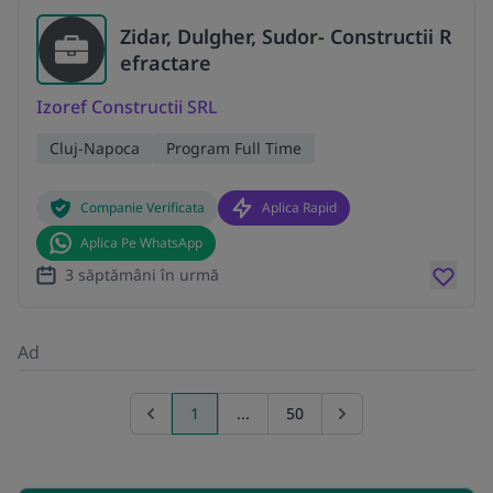
Zidar, Dulgher, Sudor- Constructii R
efractare
Izoref Constructii SRL
Cluj-Napoca
Program Full Time
Companie Verificata
Aplica Rapid
Aplica Pe WhatsApp
3 săptămâni în urmă
Ad
1
...
50
Previous page
Go to next page