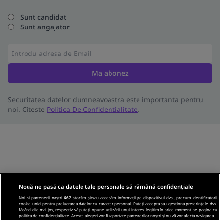
Sunt candidat
Sunt angajator
Ma abonez
Securitatea datelor dumneavoastra este importanta pentru
noi. Citeste
Politica De Confidentialitate
.
Nouă ne pasă ca datele tale personale să rămână confidențiale
Noi și partenerii noștri
667
stocăm și/sau accesăm informații pe dispozitivul dvs., precum identificatorii
cookie unici pentru prelucrarea datelor cu caracter personal. Puteți accepta sau gestiona preferințele dvs.
făcând clic mai jos, respectiv vă puteți opune utilizării unui interes legitim în orice moment pe pagina cu
politica de confidențialitate. Aceste alegeri vor fi raportate partenerilor noștri și nu vă vor afecta navigarea.